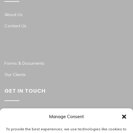
About Us
Contact Us
Forms & Documents
Our Clients
GET IN TOUCH
Washington Metropolitan Area
Manage Consent
202.945.2214
apas_hr@allproallservices.com
To provide the best experiences, we use technologies like cookies to